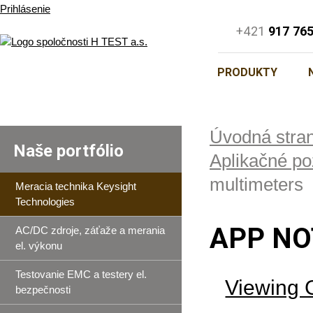
Prihlásenie
+421
917 76
PRODUKTY
Úvodná stra
Naše portfólio
Aplikačné p
multimeters
Meracia technika Keysight
Technologies
APP NO
AC/DC zdroje, záťaže a merania
el. výkonu
Testovanie EMC a testery el.
Viewing 
bezpečnosti