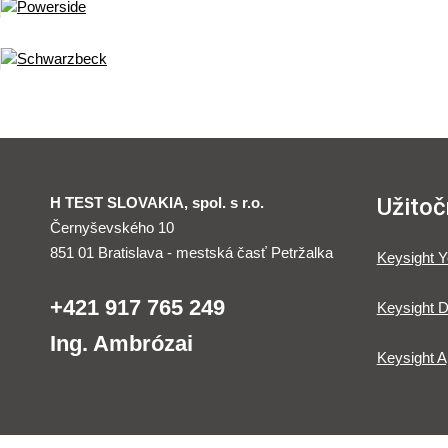
Užitoč
H TEST SLOVAKIA, spol. s r.o.
Černyševského 10
851 01 Bratislava - mestská časť Petržalka
Keysight 
+421 917 765 249
Keysight D
Ing. Ambrózai
Keysight A