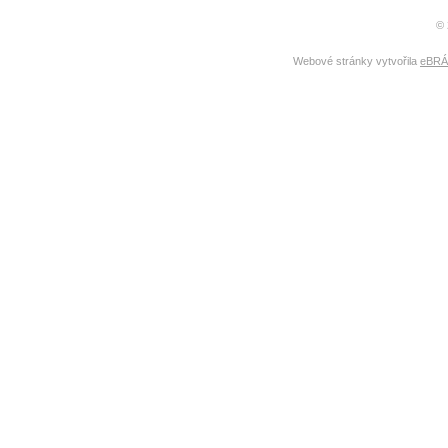
© 
Webové stránky vytvořila
eBRÁN