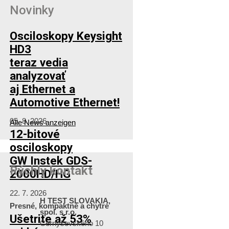
Novinky
Osciloskopy Keysight
HD3
teraz vedia
analyzovať
aj Ethernet a
Automotive Ethernet!
05. 8. 2026
Alle News anzeigen
12-bitové
osciloskopy
GW Instek GDS-
Rýchly kontakt
2000HD/HG
22. 7. 2026
H TEST SLOVAKIA,
Presné, kompaktné a chytré
spol. s r.o.
Ušetrite až 53%
Černyševského 10