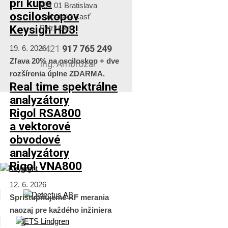
pri kúpe
851 01 Bratislava
osciloskopov
- mestská časť
Keysigh HD3!
Petržalka
+421
917 765 249
19. 6. 2026
Zľava 20% na osciloskop + dve
Ing. Ambrózai
rozšírenia úplne ZDARMA.
Real time spektrálne
analyzátory
Rigol RSA800
a vektorové
obvodové
analyzátory
Rigol VNA800
12. 6. 2026
Sprístupňujeme RF merania
naozaj pre každého inžiniera
1