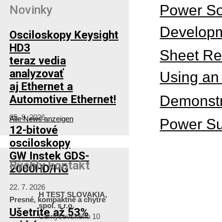
Power So
Novinky
Develop
Osciloskopy Keysight
HD3
Sheet Re
teraz vedia
analyzovať
Using a
aj Ethernet a
Demonstr
Automotive Ethernet!
05. 8. 2026
Alle News anzeigen
Power Sup
12-bitové
osciloskopy
GW Instek GDS-
Rýchly kontakt
2000HD/HG
22. 7. 2026
H TEST SLOVAKIA,
Presné, kompaktné a chytré
spol. s r.o.
Ušetrite až 53%
Černyševského 10