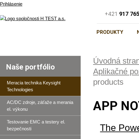
Prihlásenie
+421
917 76
PRODUKTY
Úvodná stra
Naše portfólio
Aplikačné p
products
Meracia technika Keysight
Technologies
APP NO
AC/DC zdroje, záťaže a merania
el. výkonu
Testovanie EMC a testery el.
The Pow
bezpečnosti