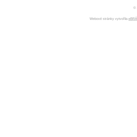
© 
Webové stránky vytvořila
eBRÁN