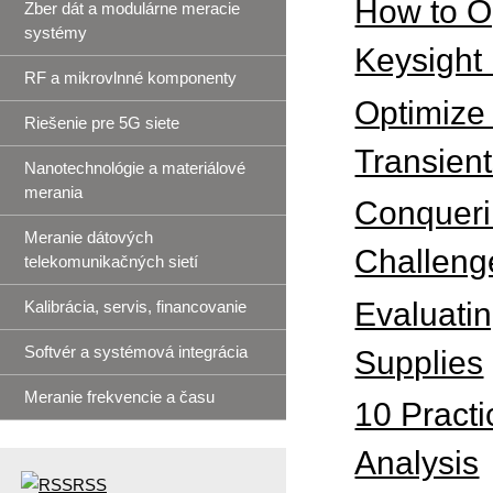
How to O
Zber dát a modulárne meracie
systémy
Keysight
RF a mikrovlnné komponenty
Optimize
Riešenie pre 5G siete
Transien
Nanotechnológie a materiálové
merania
Conquerin
Meranie dátových
Challeng
telekomunikačných sietí
Evaluati
Kalibrácia, servis, financovanie
Softvér a systémová integrácia
Supplies
Meranie frekvencie a času
10 Practi
Analysis
RSS