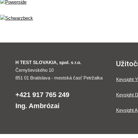
Užitoč
H TEST SLOVAKIA, spol. s r.o.
Černyševského 10
851 01 Bratislava - mestská časť Petržalka
Keysight 
+421 917 765 249
Keysight D
Ing. Ambrózai
Keysight A