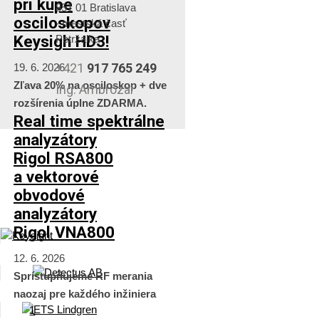
pri kúpe
851 01 Bratislava
osciloskopov
- mestská časť
Keysigh HD3!
Petržalka
+421
917 765 249
19. 6. 2026
Zľava 20% na osciloskop + dve
Ing. Ambrózai
rozšírenia úplne ZDARMA.
Real time spektrálne
analyzátory
Rigol RSA800
a vektorové
obvodové
analyzátory
Rigol VNA800
12. 6. 2026
Sprístupňujeme RF merania
naozaj pre každého inžiniera
1