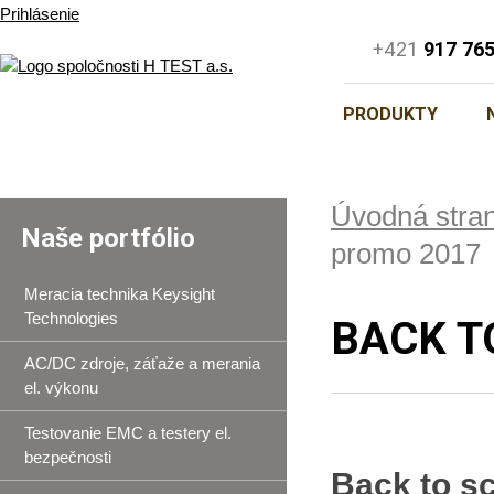
Prihlásenie
+421
917 76
PRODUKTY
Úvodná stra
Naše portfólio
promo 2017
Meracia technika Keysight
Technologies
BACK T
AC/DC zdroje, záťaže a merania
el. výkonu
Testovanie EMC a testery el.
bezpečnosti
Back to s