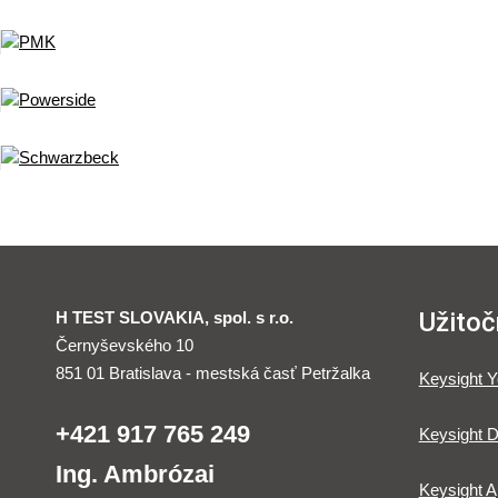
Užitoč
H TEST SLOVAKIA, spol. s r.o.
Černyševského 10
851 01 Bratislava - mestská časť Petržalka
Keysight 
+421 917 765 249
Keysight D
Ing. Ambrózai
Keysight A