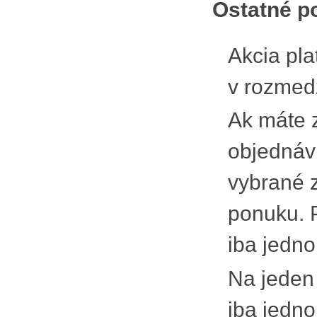
Ostatné p
Akcia pla
v rozmed
Ak máte 
objednáv
vybrané 
ponuku. P
iba jedn
​Na jeden
iba jedn