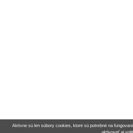
Aktívne sú len súbory cookies, ktoré sú potrebné na fungovani
aktivovať aj vol