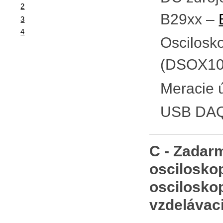
2
B29xx –
3
4
Oscilosko
(DSOX10
Meracie 
USB DAQ
C - Zadar
oscilosko
oscilosko
vzdelávac