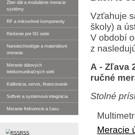
Zber dát a modulárne meracie
systémy
Vzťahuje s
RF a mikrovlnné komponenty
školy) a ú
Riešenie pre 5G siete
V období o
Nanotechnológie a materiálové
z nasleduj
merania
A - Zľava
Meranie dátových
telekomunikačných sietí
ručné mera
Kalibrácia, servis, financovanie
Stolné prís
Softvér a systémová integrácia
Meranie frekvencie a času
Multimetr
Meracie 
RSS