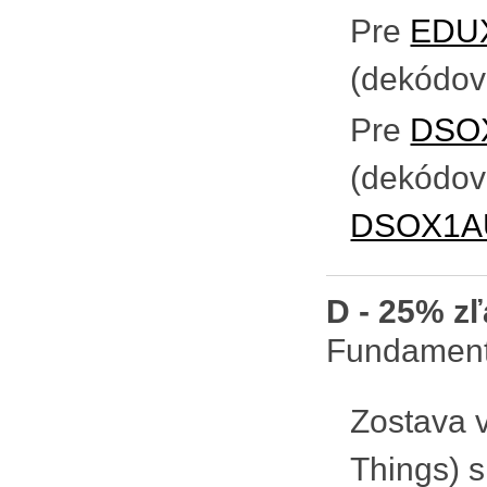
Pre
EDU
(dekódov
Pre
DSO
(dekódov
DSOX1A
D - 25% z
Fundament
Zostava v
Things) s