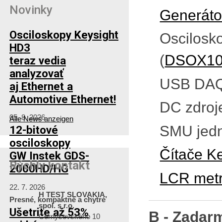
Novinky
Generáto
Osciloskopy Keysight
Oscilosko
HD3
(
DSOX10
teraz vedia
analyzovať
USB DAQ
aj Ethernet a
Automotive Ethernet!
DC zdroj
05. 8. 2026
Alle News anzeigen
SMU jedn
12-bitové
osciloskopy
Čítače K
GW Instek GDS-
Rýchly kontakt
2000HD/HG
LCR met
22. 7. 2026
H TEST SLOVAKIA,
Presné, kompaktné a chytré
spol. s r.o.
Ušetrite až 53%
B - Zadar
Černyševského 10