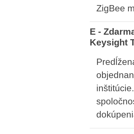
ZigBee m
E - Zdarma
Keysight 
Predĺžená
objednan
inštitúci
spoločno
dokúpeni