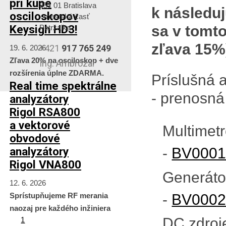
pri kúpe
851 01 Bratislava
k následuj
osciloskopov
- mestská časť
Keysigh HD3!
sa v tomt
Petržalka
zľava 15%
+421
917 765 249
19. 6. 2026
Zľava 20% na osciloskop + dve
Ing. Ambrózai
rozšírenia úplne ZDARMA.
Príslušná 
Real time spektrálne
- prenosná 
analyzátory
Rigol RSA800
a vektorové
Multimet
obvodové
analyzátory
-
BV000
Rigol VNA800
Generáto
12. 6. 2026
-
BV000
Sprístupňujeme RF merania
naozaj pre každého inžiniera
DC zdroj
1