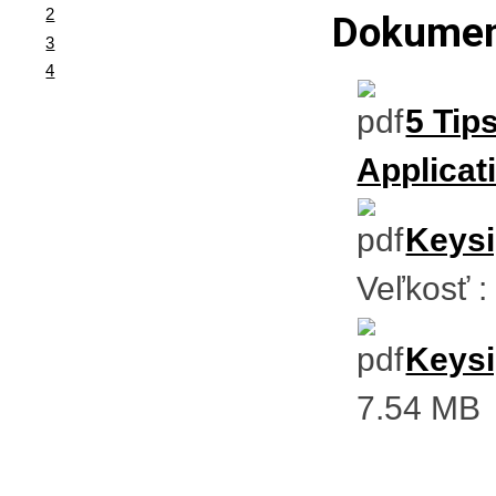
2
Dokument
3
4
5 Tip
Applicat
Keysi
Veľkosť 
Keysi
7.54 MB