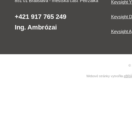
851 01 Bratislava - mestská časť Petržalka
Keysight 
+421 917 765 249
Keysight D
Ing. Ambrózai
Keysight A
© 
Webové stránky vytvořila
eBRÁN