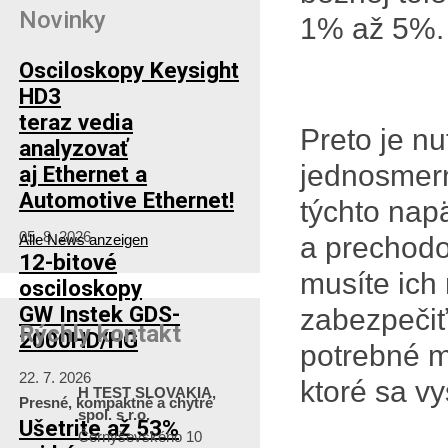
Novinky
1% až 5%.
Osciloskopy Keysight
HD3
teraz vedia
Preto je nu
analyzovať
jednosmern
aj Ethernet a
Automotive Ethernet!
týchto nap
05. 8. 2026
Alle News anzeigen
a prechodov
12-bitové
musíte ich
osciloskopy
GW Instek GDS-
zabezpečiť 
Rýchly kontakt
2000HD/HG
potrebné me
22. 7. 2026
ktoré sa v
H TEST SLOVAKIA,
Presné, kompaktné a chytré
spol. s r.o.
Ušetrite až 53%
Černyševského 10