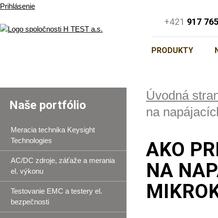
Prihlásenie
+421
917 76
PRODUKTY
Úvodná stra
Naše portfólio
na napájacíc
Meracia technika Keysight
Technologies
AKO PR
AC/DC zdroje, záťaže a merania
NA NAP
el. výkonu
MIKRO
Testovanie EMC a testery el.
bezpečnosti