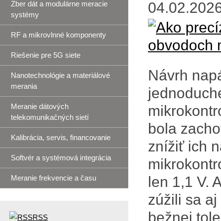
Zber dát a modulárne meracie
04.02.2026
systémy
RF a mikrovlnné komponenty
Riešenie pre 5G siete
Návrh napá
Nanotechnológie a materiálové
merania
jednoduché
Meranie dátových
mikrokontr
telekomunikačných sietí
bola zacho
Kalibrácia, servis, financovanie
znížiť ich
Softvér a systémová integrácia
mikrokontr
Meranie frekvencie a času
len 1,1 V.
zúžili sa a
bežnej tol
RSS