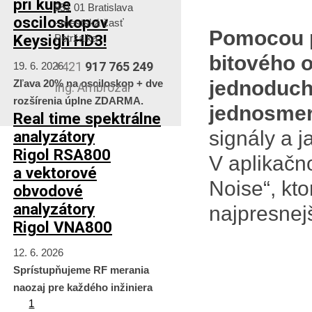
pri kúpe
851 01 Bratislava
osciloskopov
- mestská časť
Pomocou p
Keysigh HD3!
Petržalka
bitového 
+421
917 765 249
19. 6. 2026
jednoduchš
Zľava 20% na osciloskop + dve
Ing. Ambrózai
rozšírenia úplne ZDARMA.
jednosmer
Real time spektrálne
signály a j
analyzátory
Rigol RSA800
V aplikačn
a vektorové
Noise“, kto
obvodové
analyzátory
najpresnej
Rigol VNA800
12. 6. 2026
Sprístupňujeme RF merania
naozaj pre každého inžiniera
1