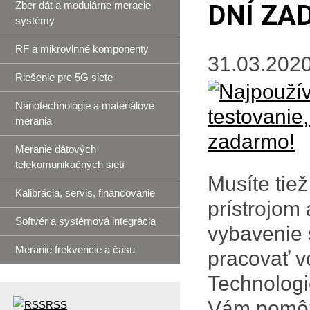
Zber dát a modulárne meracie
DNÍ ZA
systémy
RF a mikrovlnné komponenty
31.03.2020
Riešenie pre 5G siete
Nanotechnológie a materiálové
merania
Meranie dátových
telekomunikačných sietí
Musíte tie
Kalibrácia, servis, financovanie
prístrojom 
Softvér a systémová integrácia
vybavenie 
Meranie frekvencie a času
pracovať v
Technolog
Vám pomôže
RSS