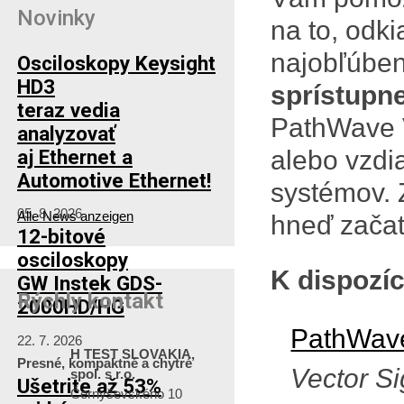
Novinky
na to, odki
najobľúbe
Osciloskopy Keysight
HD3
sprístupn
teraz vedia
PathWave 
analyzovať
aj Ethernet a
alebo vzdi
Automotive Ethernet!
systémov. Z
05. 8. 2026
Alle News anzeigen
hneď začať
12-bitové
osciloskopy
K dispozíc
GW Instek GDS-
Rýchly kontakt
2000HD/HG
PathWav
22. 7. 2026
H TEST SLOVAKIA,
Presné, kompaktné a chytré
Vector Si
spol. s r.o.
Ušetrite až 53%
Černyševského 10