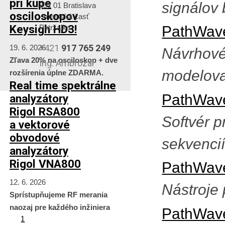
pri kúpe
signálov
851 01 Bratislava
osciloskopov
- mestská časť
Keysigh HD3!
Petržalka
PathWave
+421
917 765 249
19. 6. 2026
Návrhové 
Zľava 20% na osciloskop + dve
Ing. Ambrózai
modelova
rozšírenia úplne ZDARMA.
Real time spektrálne
PathWave
analyzátory
Rigol RSA800
Softvér p
a vektorové
obvodové
sekvenci
analyzátory
Rigol VNA800
PathWave
12. 6. 2026
Nástroje 
Sprístupňujeme RF merania
naozaj pre každého inžiniera
PathWav
1