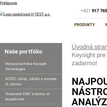
Prihlásenie
+421
917 76
PRODUKTY
Úvodná stra
Naše portfólio
Keysight pre 
zadarmo!
Meracia technika Keysight
Technologies
NAJPOU
AC/DC zdroje, záťaže a merania
el. výkonu
NÁSTRO
Testovanie EMC a testery el.
ANALÝZ
bezpečnosti