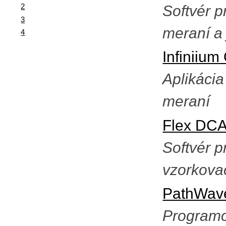
2
Softvér p
3
meraní a
4
Infiniium 
Aplikácia
meraní
Flex DC
Softvér p
vzorkova
PathWav
Programo