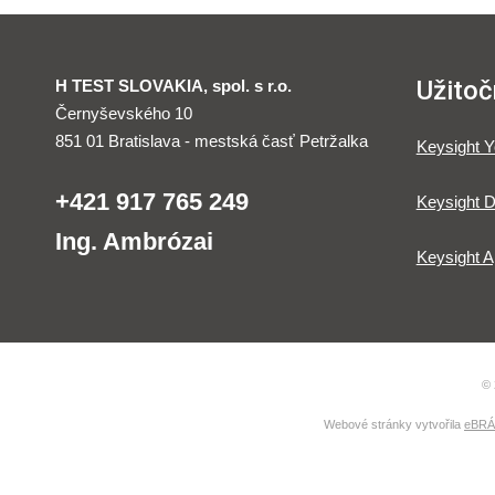
Užitoč
H TEST SLOVAKIA, spol. s r.o.
Černyševského 10
851 01 Bratislava - mestská časť Petržalka
Keysight 
+421 917 765 249
Keysight D
Ing. Ambrózai
Keysight A
© 
Webové stránky vytvořila
eBRÁN