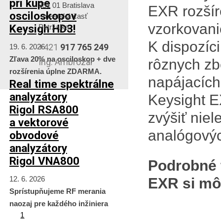
pri kúpe
851 01 Bratislava
EXR rozšír
osciloskopov
- mestská časť
vzorkovani
Keysigh HD3!
Petržalka
K dispozíc
+421
917 765 249
19. 6. 2026
Zľava 20% na osciloskop + dve
rôznych zbe
Ing. Ambrózai
rozšírenia úplne ZDARMA.
napájacích 
Real time spektrálne
analyzátory
Keysight E
Rigol RSA800
zvýšiť nie
a vektorové
analógovýc
obvodové
analyzátory
Rigol VNA800
Podrobné 
12. 6. 2026
EXR si mô
Sprístupňujeme RF merania
naozaj pre každého inžiniera
1