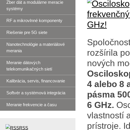
Zber dát a modulárne meracie
systémy
RF a mikrovlnné komponenty
Riešenie pre 5G siete
Spoločnos
Nanotechnológie a materiálové
rozšírila 
merania
nových mo
Meranie dátových
telekomunikačných sietí
Osciloskop
Kalibrácia, servis, financovanie
4 alebo 8
pásma 500
Softvér a systémová integrácia
6 GHz.
Osc
Meranie frekvencie a času
vlastností
prístroje. 
RSS