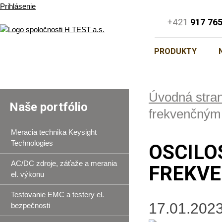
Prihlásenie
+421
917 76
PRODUKTY
Úvodná stra
Naše portfólio
frekvenčným
Meracia technika Keysight
Technologies
OSCILO
AC/DC zdroje, záťaže a merania
FREKVE
el. výkonu
Testovanie EMC a testery el.
17.01.2023
bezpečnosti