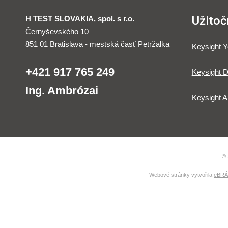
Užitoč
H TEST SLOVAKIA, spol. s r.o.
Černyševského 10
851 01 Bratislava - mestská časť Petržalka
Keysight 
+421 917 765 249
Keysight D
Ing. Ambrózai
Keysight A
© 
Webové stránky vytvořila
eBRÁN