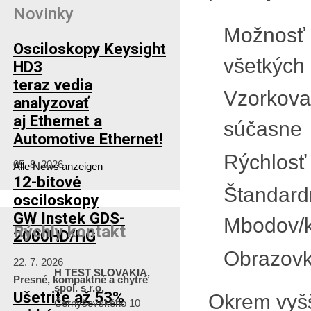
Novinky
Možnosť 
Osciloskopy Keysight
všetkých
HD3
teraz vedia
Vzorkova
analyzovať
aj Ethernet a
súčasne
Automotive Ethernet!
Rýchlosť
05. 8. 2026
Alle News anzeigen
12-bitové
Štandard
osciloskopy
GW Instek GDS-
Mbodov/k
Rýchly kontakt
2000HD/HG
Obrazovk
22. 7. 2026
H TEST SLOVAKIA,
Presné, kompaktné a chytré
spol. s r.o.
Ušetrite až 53%
Okrem vyšš
Černyševského 10