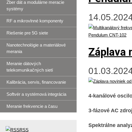
Zber dát a modulárne meracie
systémy
14.05.2024
RF a mikrovlnné komponenty
Riešenie pre 5G siete
Nanotechnológie a materiálové
Záplava 
merania
Meranie dátových
01.03.2024
telekomunikačných sietí
Kalibrácia, servis, financovanie
Softvér a systémová integrácia
4-kanálové osci
Meranie frekvencie a času
3-fázové AC zdro
Spektrálne analy
RSS