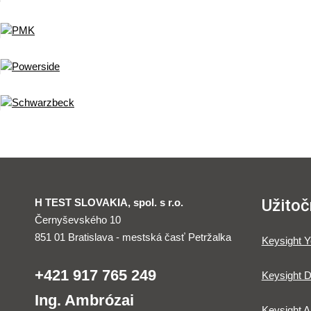
Užitoč
H TEST SLOVAKIA, spol. s r.o.
Černyševského 10
851 01 Bratislava - mestská časť Petržalka
Keysight 
+421 917 765 249
Keysight D
Ing. Ambrózai
Keysight A