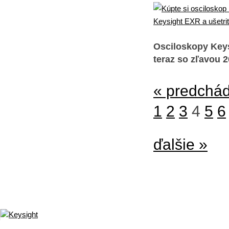
Osciloskopy Keys
teraz so zľavou 
« predchá
1
2
3
4
5
6
ďalšie »