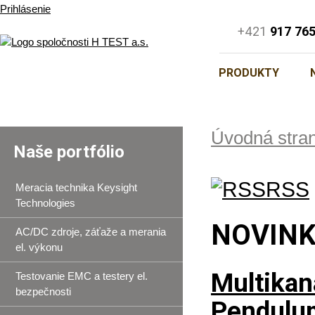
Prihlásenie
+421
917 76
PRODUKTY
Úvodná stra
Naše portfólio
RSS
Meracia technika Keysight
Technologies
NOVIN
AC/DC zdroje, záťaže a merania
el. výkonu
Multikan
Testovanie EMC a testery el.
bezpečnosti
Pendulu