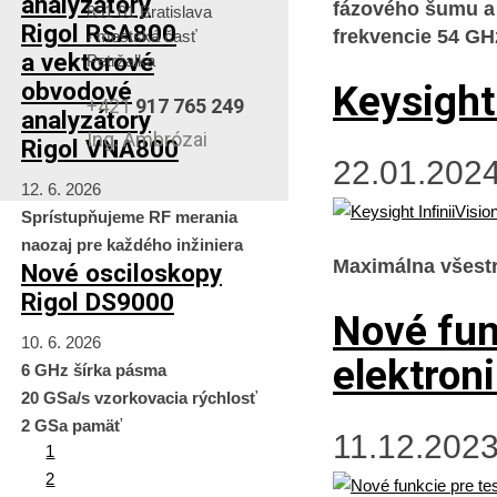
analyzátory
fázového šumu a 
851 01 Bratislava
Rigol RSA800
frekvencie 54 GH
- mestská časť
a vektorové
Petržalka
obvodové
Keysight
+421
917 765 249
analyzátory
Ing. Ambrózai
Rigol VNA800
22.01.2024
12. 6. 2026
Sprístupňujeme RF merania
naozaj pre každého inžiniera
Maximálna všestr
Nové osciloskopy
Rigol DS9000
Nové fun
10. 6. 2026
elektron
6 GHz šírka pásma
20 GSa/s vzorkovacia rýchlosť
2 GSa pamäť
11.12.2023
1
2