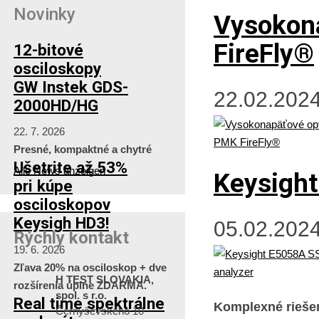
Novinky
Vysokona
FireFly®
12-bitové
osciloskopy
GW Instek GDS-
22.02.2024
2000HD/HG
22. 7. 2026
Presné, kompaktné a chytré
Ušetrite až 53%
Alle News anzeigen
Keysight
pri kúpe
osciloskopov
Keysigh HD3!
05.02.2024
Rýchly kontakt
19. 6. 2026
Zľava 20% na osciloskop + dve
H TEST SLOVAKIA,
rozšírenia úplne ZDARMA.
spol. s r.o.
Real time spektrálne
Komplexné riešen
Černyševského 10