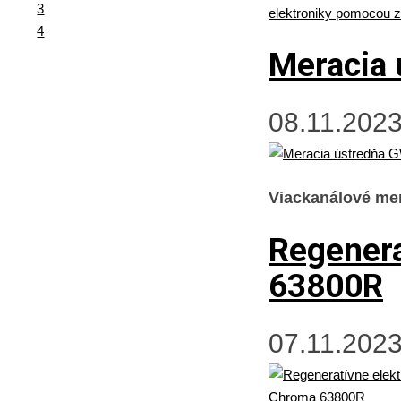
3
4
Meracia
08.11.2023
Viackanálové me
Regenera
63800R
07.11.2023